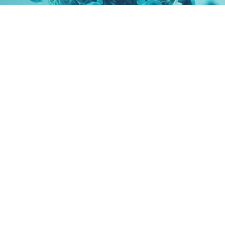
An drei St
Als Universitätsklinik bieten wir Ihnen
modernste Diagnostik und Konzepte.
Gleichzeitig ist es unser Ziel, keine
»Apparatemedizin« durchzuführen. Wir
beraten und behandeln Sie