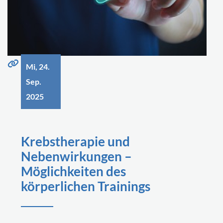
Mi, 24.
Sep.
2025
Krebstherapie und
Nebenwirkungen –
Möglichkeiten des
körperlichen Trainings