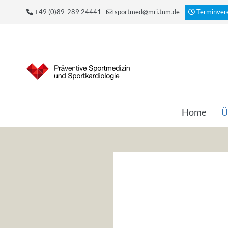
+49 (0)89-289 24441
sportmed@mri.tum.de
Terminver
Home
Ü